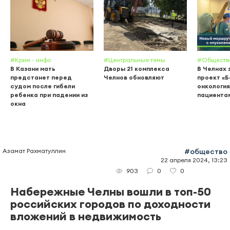
#Крим - инфо
#Центральные темы
#Обществ
В Казани мать
Дворы 21 комплекса
В Челнах 
предстанет перед
Челнов обновляют
проект «
судом после гибели
онкология
ребенка при падении из
пациента
окна
Азамат Рахматуллин
#общество
22 апреля 2024, 13:23
0
0
903
Набережные Челны вошли в топ-50
российских городов по доходности
вложений в недвижимость