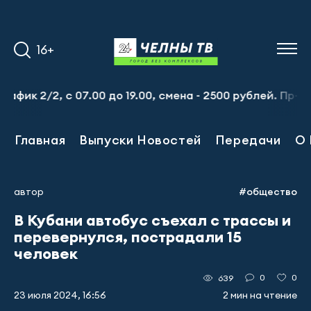
16+
к 2/2, с 07.00 до 19.00, смена - 2500 рублей. Пр-т Набе
Главная
Выпуски Новостей
Передачи
О 
автор
#общество
В Кубани автобус съехал с трассы и
перевернулся, пострадали 15
человек
0
0
639
23 июля 2024, 16:56
2 мин на чтение