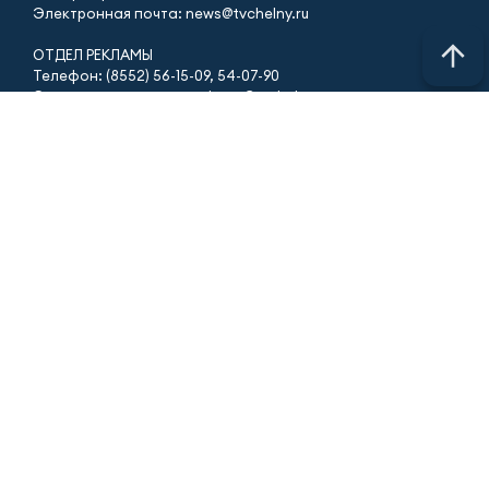
Электронная почта: news@tvchelny.ru
ОТДЕЛ РЕКЛАМЫ
Телефон: (8552) 56-15-09, 54-07-90
Электронная почта: reclama@tvchelny.ru
Учредитель СМИ: АО «ТАТМЕДИА»
Антикоррупционная политика
Телефон АО «ТАТМЕДИА»: (843) 222 09 84
16+