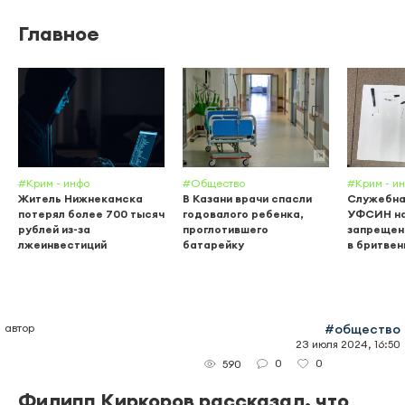
Главное
#Крим - инфо
#Общество
#Крим - и
Житель Нижнекамска
В Казани врачи спасли
Служебна
потерял более 700 тысяч
годовалого ребенка,
УФСИН н
рублей из-за
проглотившего
запрещен
лжеинвестиций
батарейку
в бритвен
автор
#общество
23 июля 2024, 16:50
0
0
590
Филипп Киркоров рассказал, что