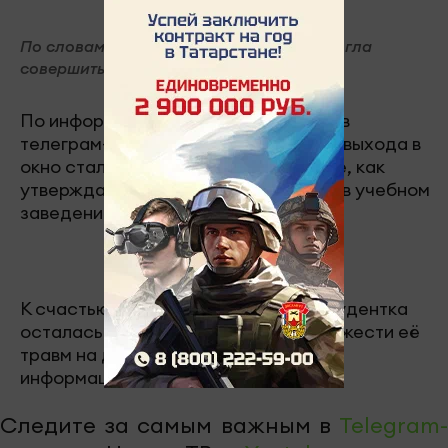
По словам одногруппников, девушка могла
совершить этот поступок намеренно.
По информации, распространяемой в
телеграм-каналах города, причиной выхода в
окно стали случаи буллинга, которые, как
утверждают студенты, имела место в учебном
заведении.
К счастью, несмотря на падение, студентка
осталась жива. Однако о степени тяжести её
травм на данный момент нет точной
информации.
Следите за самым важным в
Telegram-