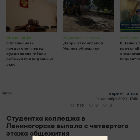
#Крим - инфо
#Центральные темы
#Обществ
В Казани мать
Дворы 21 комплекса
В Челнах 
предстанет перед
Челнов обновляют
проект «
судом после гибели
онкология
ребенка при падении из
пациента
окна
автор
#крим - инфо
14 сентября 2024, 17:50
0
0
1199
Студентка колледжа в
Лениногорске выпала с четвертого
этажа общежития