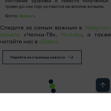
состояния здоровья и тяжести полученных
травм до сих пор остаются не вполне ясными.
Фото:
dzen.ru
Следите за самым важным в
Telegram-
канале
«Челны-ТВ»,
Youtube
, а также
читайте нас в
«Дзен»
.
Перейти на страницу новости