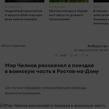
#Общество
#Общество
#ДТП
Подробный гороскоп на
Прогноз погоды в Челнах
В Челнах
9 августа 2026 года для
на 9 августа: дожди и
электров
всех знаков зодиака
похолодание
женщину 
переходе
Айгуль Зарипова
#общество
23 августа 2022, 08:43
0
0
1465
Мэр Челнов рассказал о поездке
в воинскую часть в Ростов-на-Дону
Он лично передал гуманитарную помощь
военнослужащим.