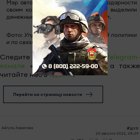
Мэр автограда выразил слова благодарности
своим коллегам. Некоторые из них выделили
денежные средства из своих зарплат.
Фото:
Управление информационной политики
и по связям с общественностью
Следите за самым важным в
Telegram-
канале
«Челны-ТВ»,
Youtube
, а также
читайте нас в
«Дзен»
.
Перейти на страницу новости
Айгуль Зарипова
#дтп
23 августа 2022, 08:29
0
0