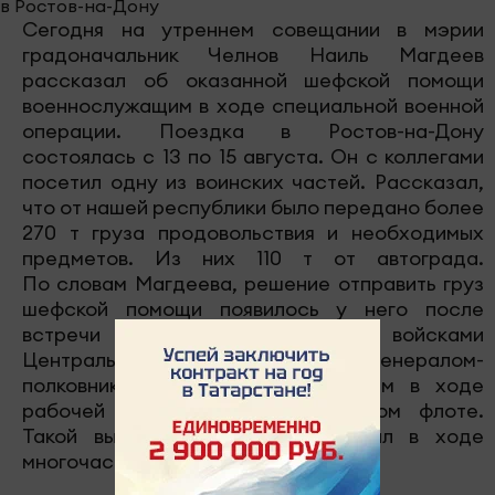
Сегодня на утреннем совещании в мэрии
градоначальник Челнов Наиль Магдеев
рассказал об оказанной шефской помощи
военнослужащим в ходе специальной военной
операции. Поездка в Ростов-на-Дону
состоялась с 13 по 15 августа. Он с коллегами
посетил одну из воинских частей. Рассказал,
что от нашей республики было передано более
270 т груза продовольствия и необходимых
предметов. Из них 110 т от автограда.
По словам Магдеева, решение отправить груз
шефской помощи появилось у него после
встречи с командующим войсками
Центрального военного округа, генералом-
полковником Александром Лапиным в ходе
рабочей встречи на черноморском флоте.
Такой вывод он для себя сделал в ходе
многочасовой беседы с ним.