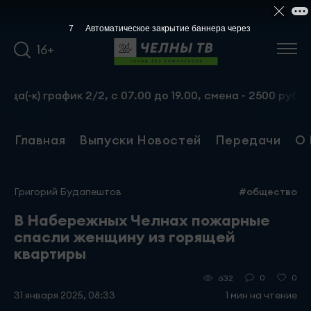
6
Автоматическое закрытие баннера через
16+
афик 2/2, с 07.00 до 19.00, смена - 2500 рублей. Пр-т 
Главная
Выпуски Новостей
Передачи
О 
Григорий Будапештов
#общество
В Набережных Челнах пожарные
спасли женщину из горящей
квартиры
0
0
632
31 января 2025, 08:33
1 мин на чтение