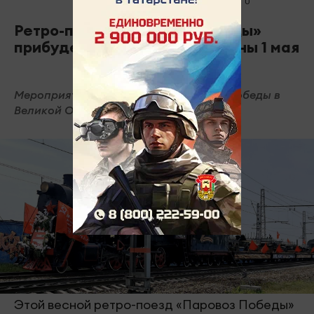
0
0
973
Ретро-поезд «Паровоз Победы»
прибудет в Набережные Челны 1 мая
Мероприятие приурочено к 80-летию Победы в
Великой Отечественной войне.
Этой весной ретро-поезд «Паровоз Победы»