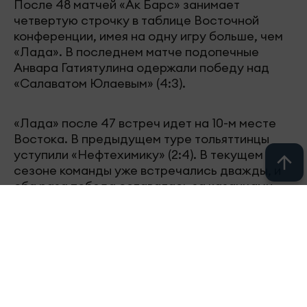
После 48 матчей «Ак Барс» занимает
четвертую строчку в таблице Восточной
конференции, имея на одну игру больше, чем
«Лада». В последнем матче подопечные
Анвара Гатиятулина одержали победу над
«Салаватом Юлаевым» (4:3).
«Лада» после 47 встреч идет на 10-м месте
Востока. В предыдущем туре тольяттинцы
уступили «Нефтехимику» (2:4). В текущем
сезоне команды уже встречались дважды, и
оба раза победа оставалась за казанцами
(4:3, 3:1).
В составе «Ак Барса» из-за травм не сыграют
защитник Митчелл Миллер и нападающий Илья
Сафонов. «Лада» также понесла потери — на
лед не выйдут форварды Павел Колтыгин,
Михаил Фисенко и Владислав Червоненко.