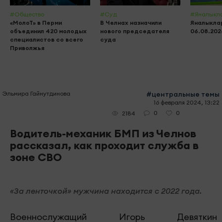
#Общество
#Суд
#Яналыкл
«МолоТ» в Перми
В Челнах назначили
Яналыклар
объединил 420 молодых
нового председателя
06.08.202
специалистов со всего
суда
Приволжья
Эльмира Гайнутдинова
#центральные темы
16 февраля 2024, 13:22
0
0
2184
Водитель-механик БМП из Челнов
рассказал, как проходит служба в
зоне СВО
«За ленточкой» мужчина находится с 2022 года.
Военнослужащий Игорь Девяткин