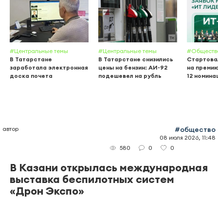
#Центральные темы
#Центральные темы
#Обществ
В Татарстане
В Татарстане снизились
Стартова
заработала электронная
цены на бензин: АИ-92
на премию
доска почета
подешевел на рубль
12 номина
автор
#общество
08 июля 2026, 11:48
0
0
580
В Казани открылась международная
выставка беспилотных систем
«Дрон Экспо»