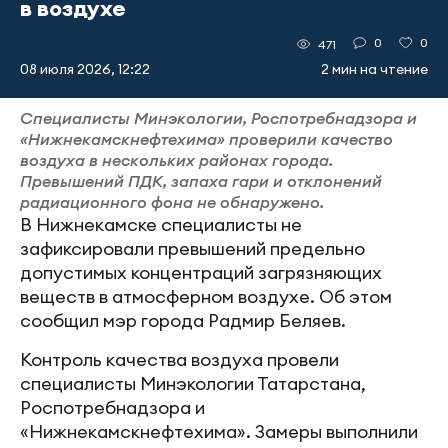
в воздухе
0
0
471
08 июля 2026, 12:22
2 мин на чтение
Специалисты Минэкологии, Роспотребнадзора и
«Нижнекамскнефтехима» проверили качество
воздуха в нескольких районах города.
Превышений ПДК, запаха гари и отклонений
радиационного фона не обнаружено.
В Нижнекамске специалисты не
зафиксировали превышений предельно
допустимых концентраций загрязняющих
веществ в атмосферном воздухе. Об этом
сообщил мэр города Радмир Беляев.
Контроль качества воздуха провели
специалисты Минэкологии Татарстана,
Роспотребнадзора и
«Нижнекамскнефтехима». Замеры выполнили