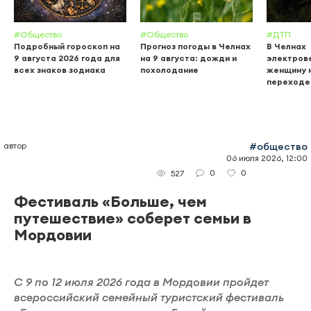
#Общество
#Общество
#ДТП
Подробный гороскоп на
Прогноз погоды в Челнах
В Челнах
9 августа 2026 года для
на 9 августа: дожди и
электров
всех знаков зодиака
похолодание
женщину 
переходе
автор
#общество
06 июля 2026, 12:00
0
0
527
Фестиваль «Больше, чем
путешествие» соберет семьи в
Мордовии
С 9 по 12 июля 2026 года в Мордовии пройдет
всероссийский семейный туристский фестиваль