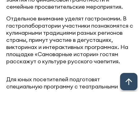
семейные просветительские мероприятия.
Отдельное внимание уделят гастрономии. В
гастролаборатории участники познакомятся с
кулинарными традициями разных регионов
страны, примут участие в дегустациях,
викторинах и интерактивных программах. На
площадке «Самоварные истории» гостям
расскажут о культуре русского чаепития.
Для юных посетителей подготовят
специальную программу с театральными
постановками, творческими мастер-классами,
игровыми зонами, анимацией и школой юных
экскурсоводов. Многие мероприятия будут
рассчитаны на совместное участие детей и
родителей, чтобы сделать фестиваль
настоящим семейным событием.