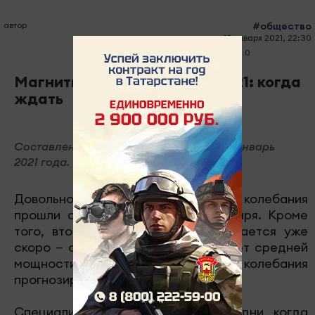
автор
#общество
10 января 2021, 22:30
0
0
1114
Магнитные бури в январе 2021: когда
ждать
Составлен прогноз магнитных бурь на январь
2021 года.
Довольно сильные магнитные колебания
прошли с первого по девятое января. Кроме
того, вторая магнитная буря ожидается уже
скоро — с 12 по 18 января. Она будет средней
мощности. Также третьи колебания
прогнозируются с 24 по 31 января.
Специалистами отмечается, что в дни, когда