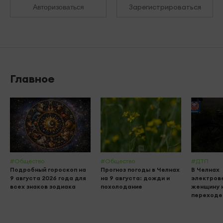
Зарегистрироваться
Авторизоваться
Главное
#Общество
#Общество
#ДТП
Подробный гороскоп на
Прогноз погоды в Челнах
В Челнах
9 августа 2026 года для
на 9 августа: дожди и
электров
всех знаков зодиака
похолодание
женщину 
переходе