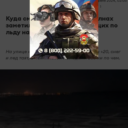
11 апреля 2024, 02:05
0
1
704
Куда смотрят родители? В Челнах
заметили подростков, гуляющих по
льду на набережной Табеева
На улице настоящая весна: температура +20, снег
и лед таят, а челнинской молодежи все ни по чем.