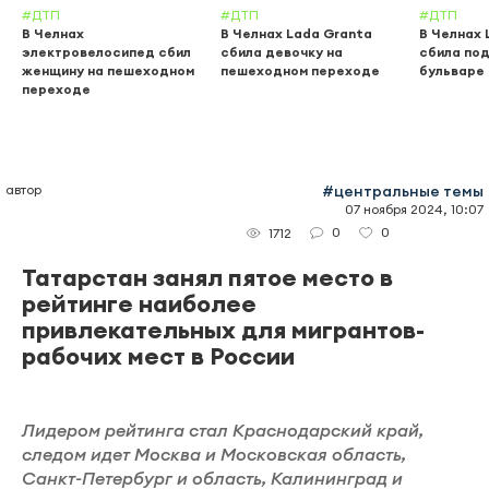
#ДТП
#ДТП
#ДТП
В Челнах
В Челнах Lada Granta
В Челнах 
электровелосипед сбил
сбила девочку на
сбила по
женщину на пешеходном
пешеходном переходе
бульваре
переходе
автор
#центральные темы
07 ноября 2024, 10:07
0
0
1712
Татарстан занял пятое место в
рейтинге наиболее
привлекательных для мигрантов-
рабочих мест в России
Лидером рейтинга стал Краснодарский край,
следом идет Москва и Московская область,
Санкт-Петербург и область, Калининград и