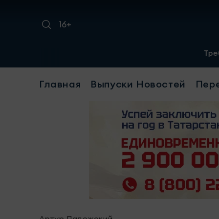
16+
Требуется уборщица(-к
Главная
Выпуски Новостей
Пер
Артур Ладожский