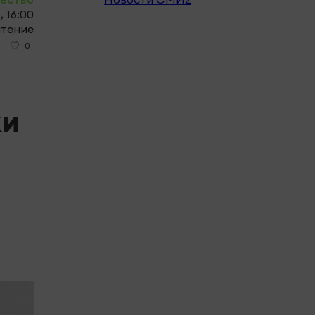
, 16:00
чтение
0
ки