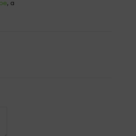
be
, а