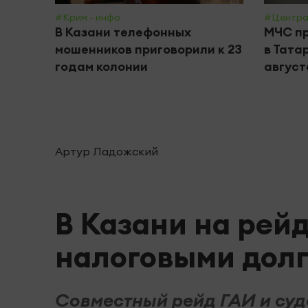
#Крим - инфо
#Центра
В Казани телефонных
МЧС пр
мошенников приговорили к 23
в Тата
годам колонии
август
Артур Ладожский
В Казани на рей
налоговыми дол
Совместный рейд ГАИ и суд