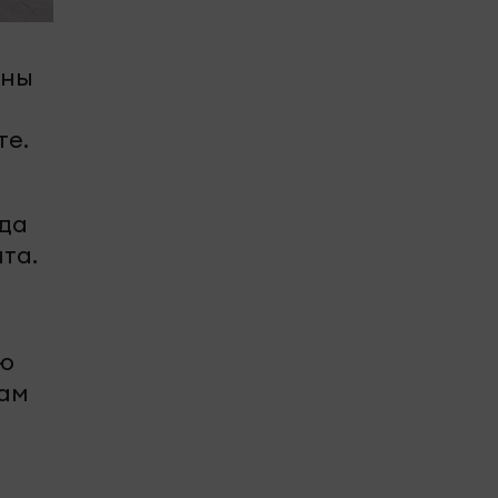
ины
те.
ода
та.
ую
нам