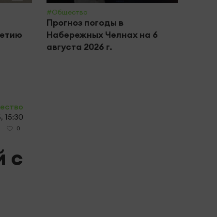
#Общество
#Крим 
Прогноз погоды в
В Ка
летию
Набережных Челнах на 6
бизн
августа 2026 г.
хище
обор
ество
, 15:30
0
й с