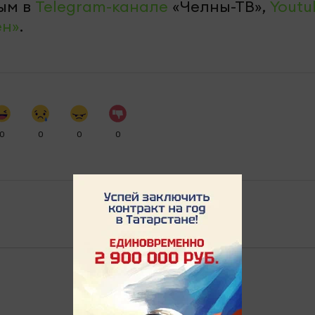
ым в
Telegram-канале
«Челны-ТВ»,
Youtu
ен»
.
0
0
0
0