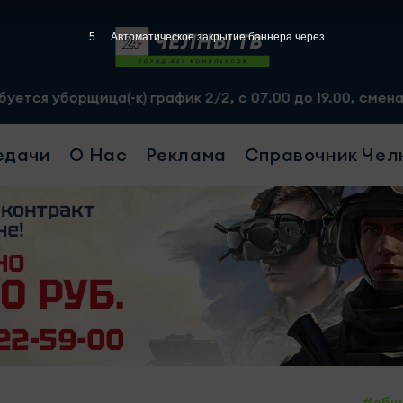
3
Автоматическое закрытие баннера через
) график 2/2, с 07.00 до 19.00, смена - 2500 рублей. Пр
едачи
О Нас
Реклама
Справочник Чел
#общ