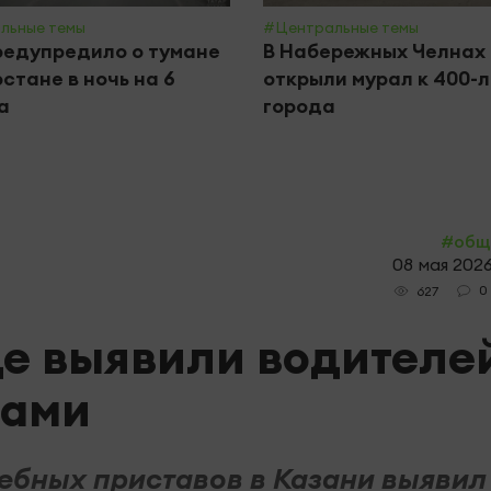
льные темы
#Центральные темы
едупредило о тумане
В Набережных Челнах
рстане в ночь на 6
открыли мурал к 400-
а
города
#общ
08 мая 2026
0
627
де выявили водителе
гами
ебных приставов в Казани выявил