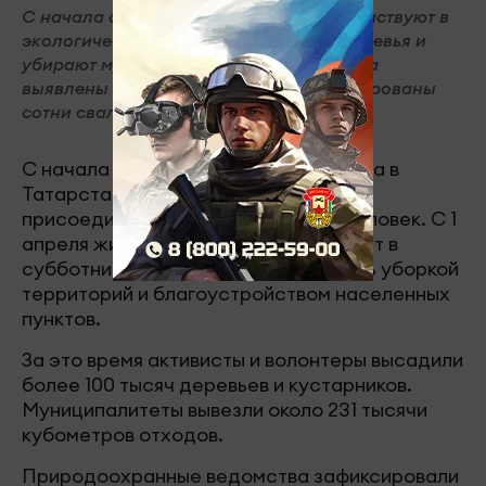
С начала апреля жители Татарстана участвуют в
экологических акциях, высаживают деревья и
убирают мусор. За время двухмесячника
выявлены тысячи нарушений и ликвидированы
сотни свалок.
С начала санитарного двухмесячника в
Татарстане к экологическим акциям
присоединились около 300 тысяч человек. С 1
апреля жители республики участвуют в
субботниках и средниках, занимаясь уборкой
территорий и благоустройством населенных
пунктов.
За это время активисты и волонтеры высадили
более 100 тысяч деревьев и кустарников.
Муниципалитеты вывезли около 231 тысячи
кубометров отходов.
Природоохранные ведомства зафиксировали