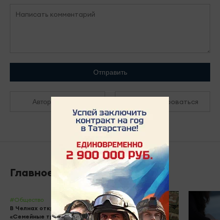
Отправить
Зарегистрироваться
Авторизоваться
Главное
#Общество
В Челнах открыли мурал
«Семейные традиции» к