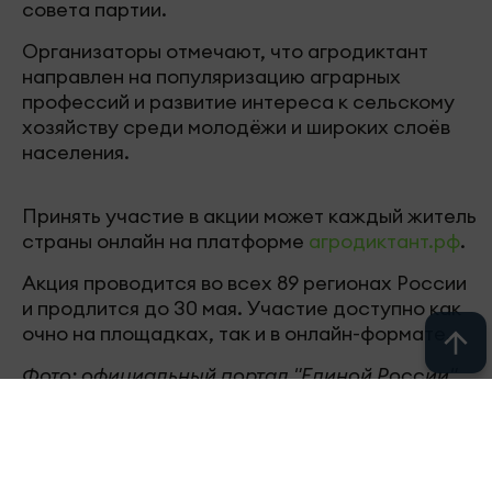
совета партии.
Организаторы отмечают, что агродиктант
направлен на популяризацию аграрных
профессий и развитие интереса к сельскому
хозяйству среди молодёжи и широких слоёв
населения.
Принять участие в акции может каждый житель
страны онлайн на платформе
агродиктант.рф
.
Акция проводится во всех 89 регионах России
и продлится до 30 мая. Участие доступно как
очно на площадках, так и в онлайн-формате.
Фото: официальный портал "Единой России"
Источник: ИА «Татар-информ»
Следите за самым важным в
Telegram-