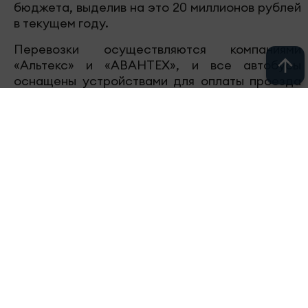
бюджета, выделив на это 20 миллионов рублей
в текущем году.
Перевозки осуществляются компаниями
«Альтекс» и «АВАНТЕХ», и все автобусы
оснащены устройствами для оплаты проезда
с помощью электронной льготной
транспортной карты. Также ведутся работы
по обновлению инфраструктуры и ремонту
подъездных путей к садоводческим
и огородническим некоммерческим
товариществам.
Следите за самым важным в
Telegram-
канале
«Челны-ТВ»,
Youtube
, а также
читайте нас в
«Дзен»
.
Перейти на страницу новости