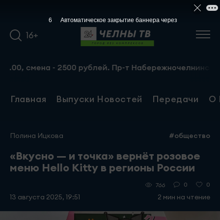
5
Автоматическое закрытие баннера через
16+
 смена - 2500 рублей. Пр-т Набережночелнинский, 13а. Те
Главная
Выпуски Новостей
Передачи
О 
Полина Ицкова
#общество
«Вкусно — и точка» вернёт розовое
меню Hello Kitty в регионы России
0
0
766
13 августа 2025, 19:51
2 мин на чтение