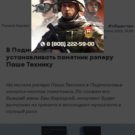
Полина Ицкова
#общество
13 августа 2025, 19:50
0
0
651
В Подмосковье начали
устанавливать памятник рэперу
Паше Технику
На могиле рэпера Паши Техника в Подмосковье
начался монтаж памятника. По словам его
бывшей жены Евы Карицкой, монумент будет
выполнен из гранита и воссоздаст музыканта в
полный рост.