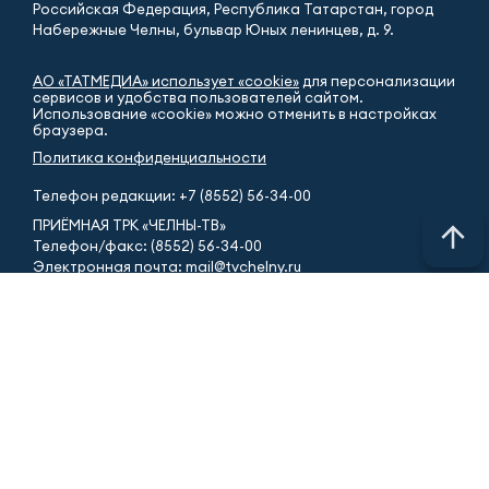
Российская Федерация, Республика Татарстан, город
Набережные Челны, бульвар Юных ленинцев, д. 9.
АО «ТАТМЕДИА» использует «cookie»
для персонализации
сервисов и удобства пользователей сайтом.
Использование «cookie» можно отменить в настройках
браузера.
Политика конфиденциальности
Телефон редакции:
+7 (8552) 56-34-00
ПРИЁМНАЯ ТРК «ЧЕЛНЫ-ТВ»
Телефон/факс: (8552) 56-34-00
Электронная почта: mail@tvchelny.ru
ГОРЯЧАЯ ЛИНИЯ
Новости (8552) 51-31-31
ИНФОРМАЦИОННАЯ СЛУЖБА
Телефон редакции: (8552) 54-29-94
Электронная почта: news@tvchelny.ru
ОТДЕЛ РЕКЛАМЫ
Телефон: (8552) 56-15-09, 54-07-90