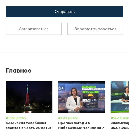
Отправить
Зарегистрироваться
Авторизоваться
Главное
#Общество
#Общество
#Яналыкл
Казанская телебашня
Прогноз погоды в
Яналыклар
засияет в честь 25-летия
Набережных Челнах на 7
05.08.202