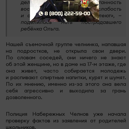
деликатность, воспитанность
воспринимают как за слабость
и от этого еще больше наглеют», —
поделилась мать пострадавшего
ребёнка Ольга.
Нашей съемочной группе челнинка, напавшая
на подростков, не открыла свои двери.
По словам соседей, они ничего не знают
об этой женщине, но в доме на 17-м этаже, где
она живет, часто собирается молодежь
и распивают спиртные напитки, курят и шумят.
По их мнению, именно из-за этого она вела
себя агрессивно и выходила за грань
дозволенного.
Полиция Набережных Челнов уже начала
проверку фактов из заявления от родителей
школьников.