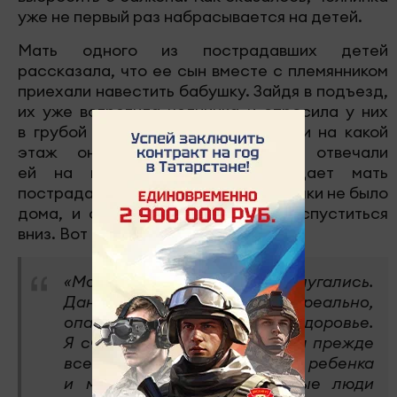
уже не первый раз набрасывается на детей.
Мать одного из пострадавших детей
рассказала, что ее сын вместе с племянником
приехали навестить бабушку. Зайдя в подъезд,
их уже встретила челнинка и спросила у них
в грубой форме в какую квартиру и на какой
этаж они идут. На что они отвечали
ей на вы и вежливо, утверждает мать
пострадавших. Как оказалось бабушки не было
дома, и они вызвали лифт, чтобы спуститься
вниз. Вот тогда-то всё и произошло.
«Мои дети очень сильно испугались.
Данные угрозы восприняли реально,
опасаясь за свою жизнь и здоровье.
Я считаю, в данном случае, я прежде
всего, защищаю права ребенка
и мамы, поскольку некоторые люди