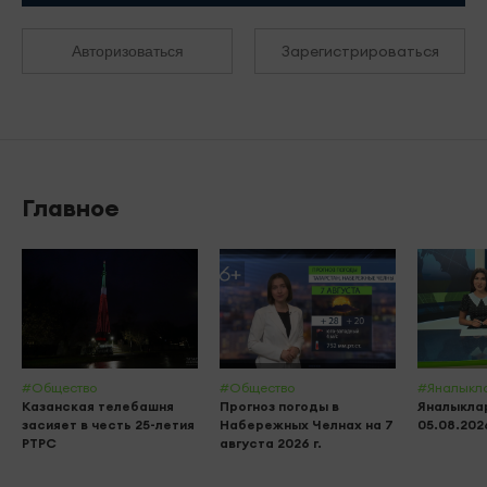
Зарегистрироваться
Авторизоваться
Главное
#Общество
#Общество
#Яналыкл
Казанская телебашня
Прогноз погоды в
Яналыклар
засияет в честь 25-летия
Набережных Челнах на 7
05.08.202
РТРС
августа 2026 г.