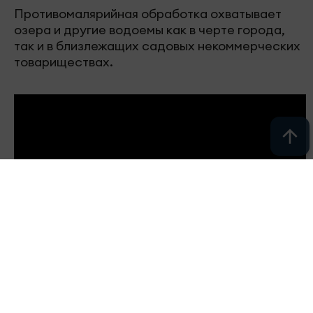
В Набережных Челнах продолжается сезонная
обработка водоемов против комаров.
Специалисты проводят профилактические
мероприятия для снижения численности
насекомых и предотвращения их массового
распространения.
Очередной этап обработки прошел сегодня на
водоеме в жилом комплексе Челны-Яр. Работы
ведутся в рамках плановой кампании по борьбе
с комарами и их личинками.