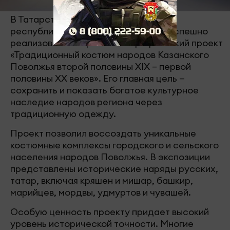
В Татарстане при поддержке Раиса
республики Рустама Минниханова успешно
реализован историко-этнографический проект
«Традиционный костюм народов Казанского
Поволжья второй половины XIX – первой
половины XX веков». Его главная цель —
сохранить и показать богатое культурное
наследие народов региона через
традиционную одежду.
Проект позволил воссоздать уникальные
костюмные комплексы городского и сельского
населения народов Поволжья. В экспозиции
представлены исторические наряды русских,
татар, включая кряшен и мишар, башкир,
марийцев, мордвы, удмуртов и чувашей.
Особую ценность проекту придает высокий
уровень исторической точности. Многие