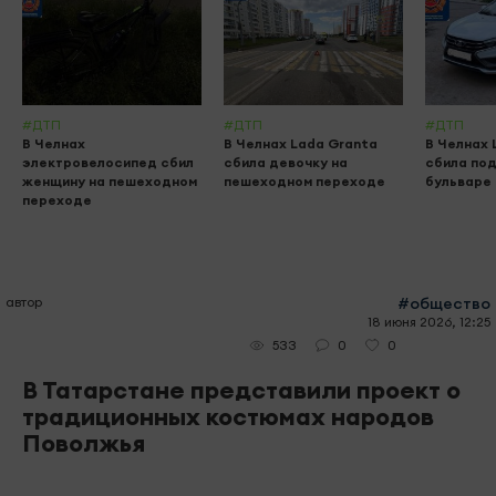
#ДТП
#ДТП
#ДТП
В Челнах
В Челнах Lada Granta
В Челнах 
электровелосипед сбил
сбила девочку на
сбила по
женщину на пешеходном
пешеходном переходе
бульваре
переходе
автор
#общество
18 июня 2026, 12:25
0
0
533
В Татарстане представили проект о
традиционных костюмах народов
Поволжья