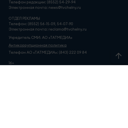
Телефон редакции: (8552) 54-29-94
Электронная почта: news@tvchelny.ru
ОТДЕЛ РЕКЛАМЫ
Телефон: (8552) 56-15-09, 54-07-90
Электронная почта: reclama@tvchelny.ru
Учредитель СМИ: АО «ТАТМЕДИА»
Антикоррупционная политика
Телефон АО «ТАТМЕДИА»: (843) 222 09 84
16+