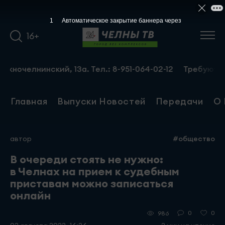
16+
лнинский, 13а. Тел.: 8-951-064-02-12
Требуются грузчи
Главная
Выпуски Новостей
Передачи
О 
автор
#общество
В очереди стоять не нужно:
в Челнах на прием к судебным
приставам можно записаться
онлайн
0
0
986