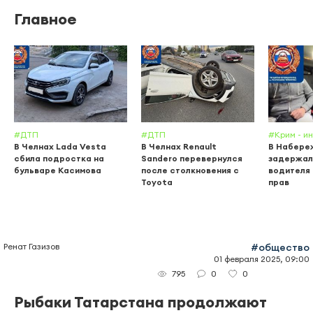
Главное
#ДТП
#ДТП
#Крим - и
В Челнах Lada Vesta
В Челнах Renault
В Набере
сбила подростка на
Sandero перевернулся
задержал
бульваре Касимова
после столкновения с
водителя 
Toyota
прав
Ренат Газизов
#общество
01 февраля 2025, 09:00
0
0
795
Рыбаки Татарстана продолжают