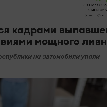
30 июля 2024
2 мин на 
0
792
ся кадрами выпавше
твиями мощного ливн
республики на автомобили упали