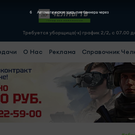
4
Автоматическое закрытие баннера через
тся уборщица(-к) график 2/2, с 07.00 до 19.00, смена - 
едачи
О Нас
Реклама
Справочник Чел
#общ