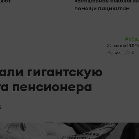
ляют
«Бесшовная онкология
помощи пациентам
#общ
30 июля 2024,
0
866
зали гигантскую
та пенсионера
.