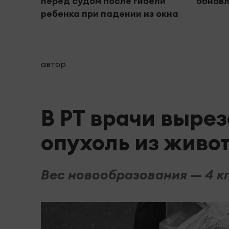
перед судом после гибели
обнов
ребенка при падении из окна
автор
В РТ врачи выре
опухоль из живо
Вес новообразования — 4 кг