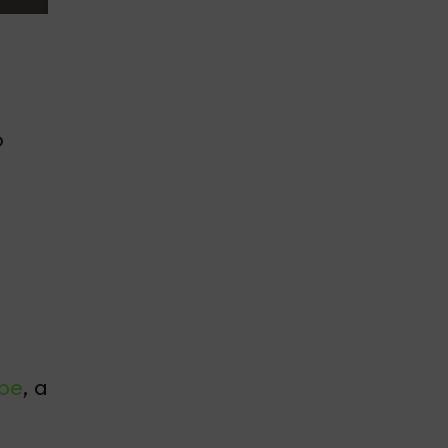
о
be
, а