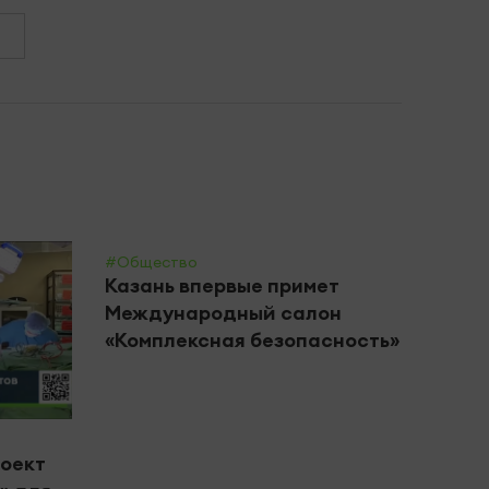
#Общество
Казань впервые примет
Международный салон
«Комплексная безопасность»
#Цент
роект
В Че