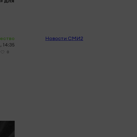
» для
горо
вете
ество
Новости СМИ2
 14:35
0