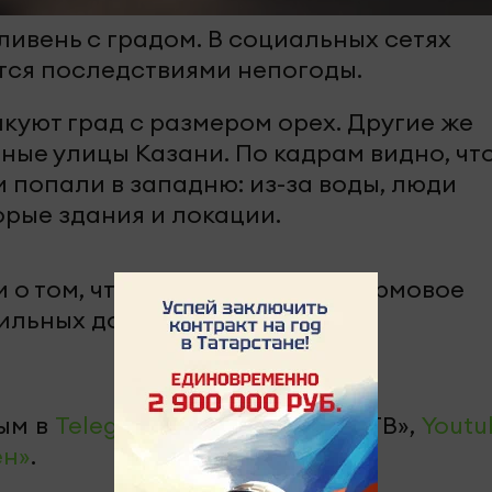
ливень с градом. В социальных сетях
тся последствиями непогоды.
икуют град с размером орех. Другие же
ые улицы Казани. По кадрам видно, чт
 попали в западню: из-за воды, люди
орые здания и локации.
 о том, что в РТ объявлено штормовое
ильных дождей и града.
ым в
Telegram-канале
«Челны-ТВ»,
Youtu
ен»
.