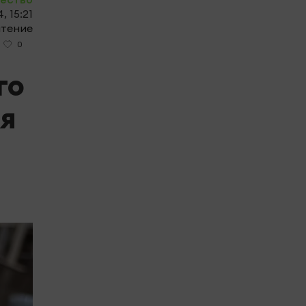
, 15:21
чтение
0
го
я