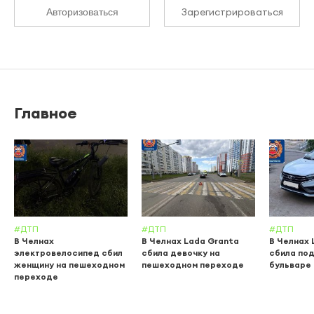
Зарегистрироваться
Авторизоваться
Главное
#ДТП
#ДТП
#ДТП
В Челнах
В Челнах Lada Granta
В Челнах 
электровелосипед сбил
сбила девочку на
сбила по
женщину на пешеходном
пешеходном переходе
бульваре
переходе