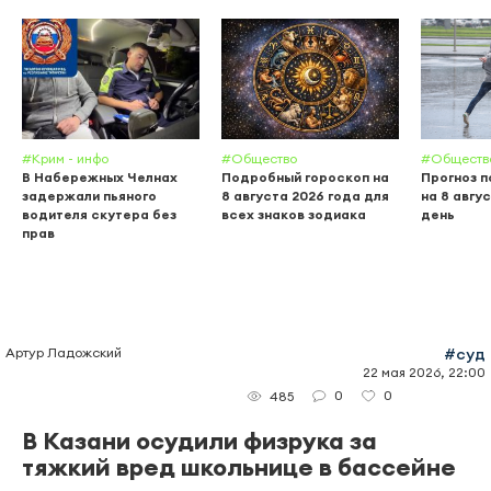
#Крим - инфо
#Общество
#Обществ
В Набережных Челнах
Подробный гороскоп на
Прогноз п
задержали пьяного
8 августа 2026 года для
на 8 авгу
водителя скутера без
всех знаков зодиака
день
прав
Артур Ладожский
#суд
22 мая 2026, 22:00
0
0
485
В Казани осудили физрука за
тяжкий вред школьнице в бассейне