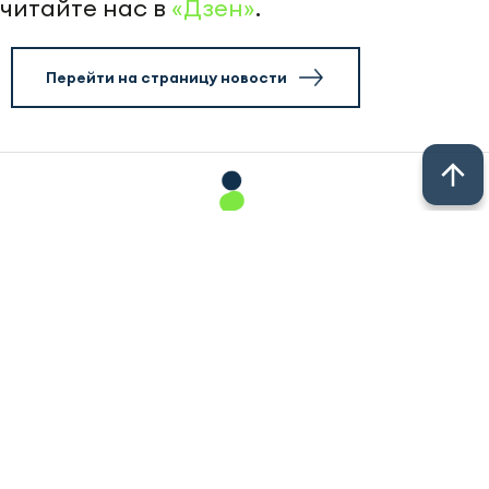
Федерации». Нововведение направлено на
поддержку семей с детьми и снижение риска
потери пособий из-за минимального
превышения установленного порога дохода.
Ожидается, что мера позволит многодетным
семьям сохранить финансовую стабильность и
продолжить получать государственную
поддержку в переходный период.
Следите за самым важным в
Telegram-
канале
«Челны-ТВ»,
Youtube
, а также
читайте нас в
«Дзен»
.
Перейти на страницу новости