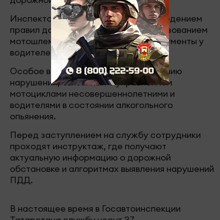
Инспекторы будут следить за соблюдением
правил дорожного движения, использованием
мотошлемов, а также проверять документы у
водителей мототранспорта.
Особое внимание уделяется выявлению
нарушений, связанных с управлением
мотоциклами несовершеннолетними и
водителями в состоянии алкогольного
опьянения.
Перед заступлением на службу сотрудники
проходят инструктаж, где получают
актуальную информацию о дорожной
обстановке и алгоритмах выявления нарушений
ПДД.
В настоящее время в Госавтоинспекции
Татарстана службу несут 37