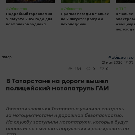
#Общество
#Общество
#ДТП
Подробный гороскоп на
Прогноз погоды в Челнах
В Челнах
9 августа 2026 года для
на 9 августа: дожди и
электров
всех знаков зодиака
похолодание
женщину 
переходе
автор
#общество
21 мая 2026, 17:33
0
0
434
В Татарстане на дороги вышел
полицейский мотопатруль ГАИ
Госавтоинспекция Татарстана усилила контроль
за мотоциклистами и дорожной безопасностью.
На службу заступили мотопатрули, которые будут
оперативно выявлять нарушения и реагировать на