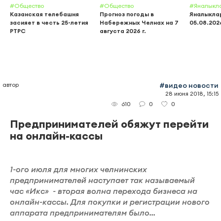
#Общество
#Общество
#Яналыкл
Казанская телебашня
Прогноз погоды в
Яналыклар
засияет в честь 25-летия
Набережных Челнах на 7
05.08.202
РТРС
августа 2026 г.
автор
#видео новости
28 июня 2018, 15:15
0
0
610
Предпринимателей обяжут перейти
на онлайн-кассы
1-ого июля для многих челнинских
предпринимателей наступает так называемый
час «Икс» - вторая волна перехода бизнеса на
онлайн-кассы. Для покупки и регистрации нового
аппарата предпринимателям было...