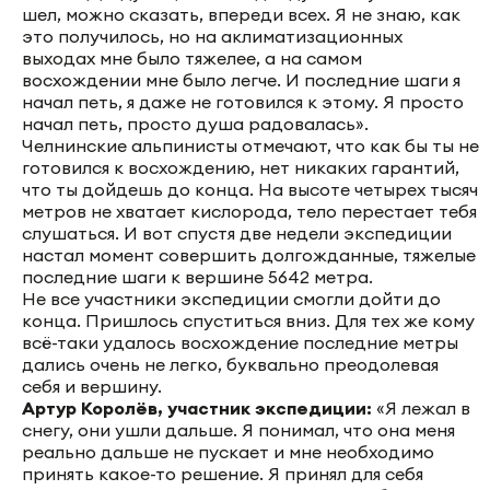
шел, можно сказать, впереди всех. Я не знаю, как
это получилось, но на аклиматизационных
выходах мне было тяжелее, а на самом
восхождении мне было легче. И последние шаги я
начал петь, я даже не готовился к этому. Я просто
начал петь, просто душа радовалась».
Челнинские альпинисты отмечают, что как бы ты не
готовился к восхождению, нет никаких гарантий,
что ты дойдешь до конца. На высоте четырех тысяч
метров не хватает кислорода, тело перестает тебя
слушаться. И вот спустя две недели экспедиции
настал момент совершить долгожданные, тяжелые
последние шаги к вершине 5642 метра.
Не все участники экспедиции смогли дойти до
конца. Пришлось спуститься вниз. Для тех же кому
всё-таки удалось восхождение последние метры
дались очень не легко, буквально преодолевая
себя и вершину.
Артур Королёв, участник экспедиции:
«Я лежал в
снегу, они ушли дальше. Я понимал, что она меня
реально дальше не пускает и мне необходимо
принять какое-то решение. Я принял для себя