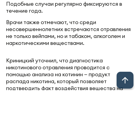
Подобные случаи регулярно фиксируются в
течение года.
Врачи также отмечают, что среди
несовершеннолетних встречаются отравления
не только вейпами, но и табаком, алкоголем и
наркотическими веществами.
Криницкий уточнил, что диагностика
никотинового отравления проводится с
помощью анализа на котинин — продукт
распада никотина, который позволяет
подтвердить факт воздействия вещества на
организм.
Источник: ИА «Татар-информ»
Следите за самым важным в
Telegram-
канале
«Челны-ТВ»,
Youtube
, а также