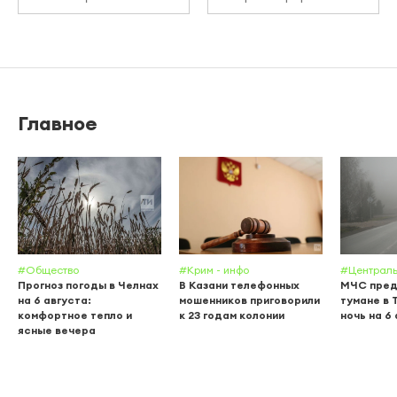
Главное
#Общество
#Крим - инфо
#Централь
Прогноз погоды в Челнах
В Казани телефонных
МЧС пред
на 6 августа:
мошенников приговорили
тумане в 
комфортное тепло и
к 23 годам колонии
ночь на 6
ясные вечера