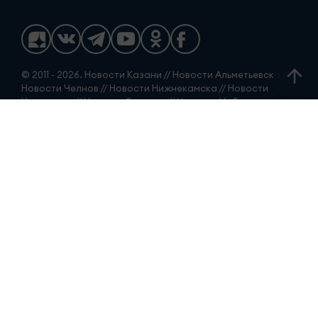
© 2011 - 2026. Новости Казани // Новости Альметьевска //
Новости Челнов // Новости Нижнекамска // Новости
Чистополя // Новости Заинска // Новости Набережных
Челнов // Челны новости // Челны Онлайн. Все права
защищены. © ТАТМЕДИА. Все материалы, размещенные
на сайте, защищены законом. Перепечатка,
воспроизведение и распространение в любом объеме
информации, размещенной на сайте, возможна только с
письменного согласия редакций СМИ. При поддержке
Республиканского агентства по печати и массовым
коммуникациям.
Наименование СМИ: Телекомпания «Чаллы-ТВ»
(«Телекомпания «Челны-ТВ»)
Новости Набережных Челнов: Главные новости города и
Татарстана. № свидетельства о регистрации СМИ, дата:
Свидетельство о регистрации СМИ Эл № ЭЛ № ФС 77 -
90168 от 07.10.2025 г выдано Федеральной службой по
надзору в сфере связи, информационных технологий и