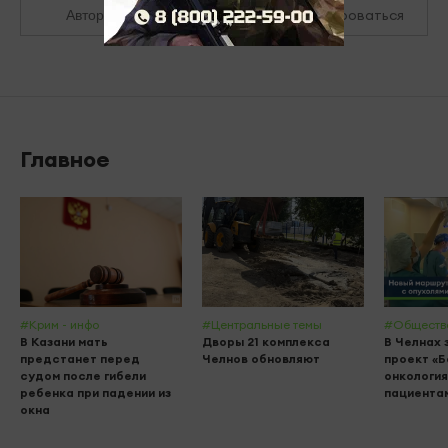
Зарегистрироваться
Авторизоваться
Главное
#Крим - инфо
#Центральные темы
#Обществ
В Казани мать
Дворы 21 комплекса
В Челнах 
предстанет перед
Челнов обновляют
проект «
судом после гибели
онкология
ребенка при падении из
пациента
окна