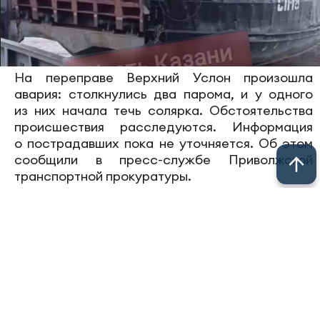
На переправе Верхний Услон произошла
авария: столкнулись два парома, и у одного
из них начала течь солярка. Обстоятельства
происшествия расследуются. Информация
о пострадавших пока не уточняется. Об этом
сообщили в пресс-службе Приволжской
транспортной прокуратуры.
Фото: соцсети
Следите за самым важным в
Telegram-
канале
«Челны-ТВ»,
Youtube
, а также
читайте нас в
«Дзен»
.