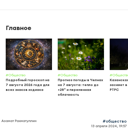
Главное
#Общество
#Общество
#Обществ
Подробный гороскоп на
Прогноз погоды в Челнах
Казанска
7 августа 2026 года для
на 7 августа: тепло до
засияет в
всех знаков зодиака
+28° и переменная
РТРС
облачность
Азамат Рахматуллин
#общество
13 апреля 2024, 19:57