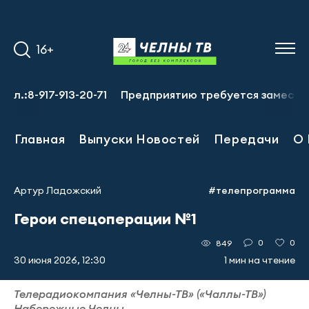
16+
:8-917-913-20-71
Предприятию требуется заместитель г
Главная
Выпуски Новостей
Передачи
О 
Артур Ладожский
#телепрограмма
Герои спецоперации №1
0
0
849
30 июня 2026, 12:30
1 мин на чтение
Телерадиокомпания «Челны-ТВ» («Чаллы-ТВ»)
Набережные Челны.