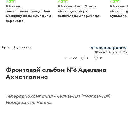
#ДТП
#ДТП
#ДТП
В Челнах
В Челнах Lada Granta
В Челнах 
электровелосипед сбил
сбила девочку на
сбила по
женщину на пешеходном
пешеходном переходе
бульваре
переходе
Артур Ладожский
#телепрограмма
30 июня 2026, 12:25
0
0
399
Фронтовой альбом №6 Аделина
Ахметгалина
Телерадиокомпания «Челны-ТВ» («Чаллы-ТВ»)
Набережные Челны.