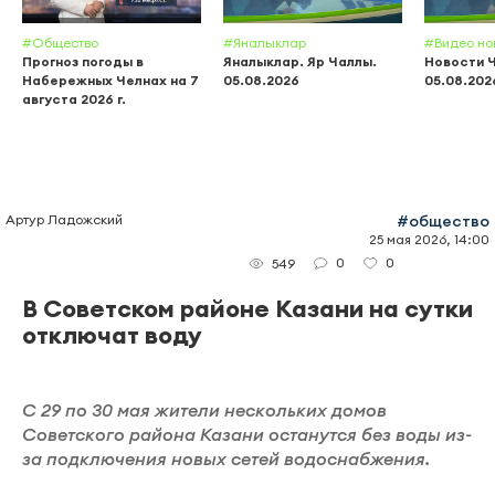
#Общество
#Яналыклар
#Видео но
Прогноз погоды в
Яналыклар. Яр Чаллы.
Новости 
Набережных Челнах на 7
05.08.2026
05.08.202
августа 2026 г.
Артур Ладожский
#общество
25 мая 2026, 14:00
0
0
549
В Советском районе Казани на сутки
отключат воду
С 29 по 30 мая жители нескольких домов
Советского района Казани останутся без воды из-
за подключения новых сетей водоснабжения.