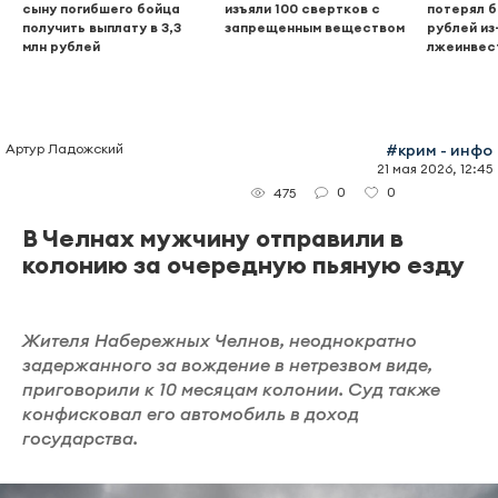
сыну погибшего бойца
изъяли 100 свертков с
потерял б
получить выплату в 3,3
запрещенным веществом
рублей из
млн рублей
лжеинвес
Артур Ладожский
#крим - инфо
21 мая 2026, 12:45
0
0
475
В Челнах мужчину отправили в
колонию за очередную пьяную езду
Жителя Набережных Челнов, неоднократно
задержанного за вождение в нетрезвом виде,
приговорили к 10 месяцам колонии. Суд также
конфисковал его автомобиль в доход
государства.