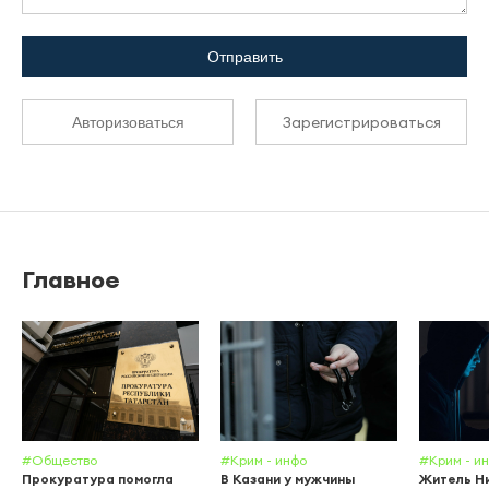
Отправить
Зарегистрироваться
Авторизоваться
Главное
#Общество
#Крим - инфо
#Крим - и
Прокуратура помогла
В Казани у мужчины
Житель Н