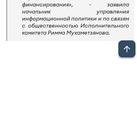
финансирования», - заявила
начальник управления
информационной политики и по связям
с общественностью Исполнительного
комитета Римма Мухаметзянова.
Однако родителей такой расклад не
устраивает. Расформированная группа - это
дети с болезнями почек. У них особенный
педагог и специальное питание. Как теперь
малыши будут ходить в садик, родители не
знают. Они просят обратить внимание на
особенности их детей и найти другой выход из
ситуации.