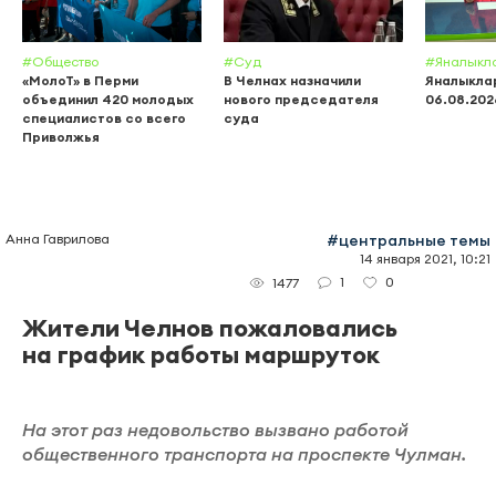
#Общество
#Суд
#Яналыкл
«МолоТ» в Перми
В Челнах назначили
Яналыклар
объединил 420 молодых
нового председателя
06.08.202
специалистов со всего
суда
Приволжья
Анна Гаврилова
#центральные темы
14 января 2021, 10:21
1
0
1477
Жители Челнов пожаловались
на график работы маршруток
На этот раз недовольство вызвано работой
общественного транспорта на проспекте Чулман.