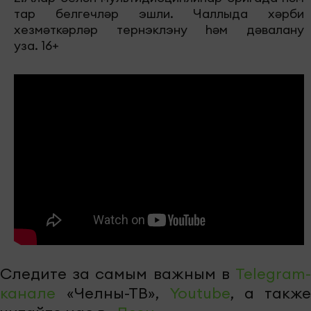
тар белгечләр эшли. Чаллыда хәрби
хезмәткәрләр тернэклэну һәм дәвалану
уза. 16+
Следите за самым важным в
Telegram-
канале
«Челны-ТВ»,
Youtube
, а также