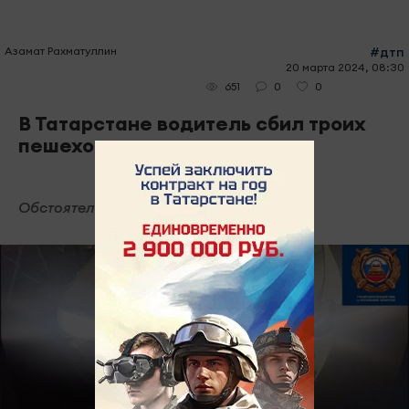
Азамат Рахматуллин
#дтп
20 марта 2024, 08:30
0
0
651
В Татарстане водитель сбил троих
пешеходов
Обстоятельства ДТП уточняются.