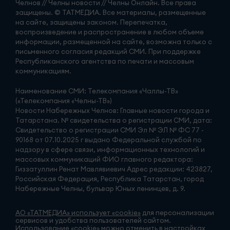
Челнов // Челны новости // Челны Онлайн. Все права
защищены. © ТАТМЕДИА. Все материалы, размещенные
на сайте, защищены законом. Перепечатка,
воспроизведение и распространение в любом объеме
информации, размещенной на сайте, возможна только с
письменного согласия редакций СМИ. При поддержке
Республиканского агентства по печати и массовым
коммуникациям.
Наименование СМИ: Телекомпания «Чаллы-ТВ»
(«Телекомпания «Челны-ТВ»)
Новости Набережных Челнов: Главные новости города и
Татарстана. № свидетельства о регистрации СМИ, дата:
Свидетельство о регистрации СМИ Эл № ЭЛ № ФС 77 -
90168 от 07.10.2025 г выдано Федеральной службой по
надзору в сфере связи, информационных технологий и
массовых коммуникаций ФИО главного редактора:
Гиззатуллин Ренат Мавлявиевич Адрес редакции: 423827,
Российская Федерация, Республика Татарстан, город
Набережные Челны, бульвар Юных ленинцев, д. 9.
АО «ТАТМЕДИА» использует «cookie»
для персонализации
сервисов и удобства пользователей сайтом.
Использование «cookie» можно отменить в настройках