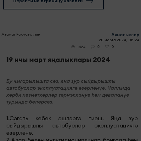
Перейти на страницу новости
Азамат Рахматуллин
#яналыклар
20 марта 2024, 08:24
0
0
1624
19 нчы март яңалыклары 2024
Бу чыгарылышта сез, яңа зур сыйдырышлы
автобуслар эксплуатациягә әзерләнүе, Чаллыда
хәрби хезмәткәрләр тернэклэнуе һәм дәваланүе
турында белерсез.
1.Сәгать кебек эшләргә тиеш. Яңа зур
сыйдырышлы автобуслар эксплуатациягә
әзерләнә.
2.Алар белән мультидисциплинар бригада һәм