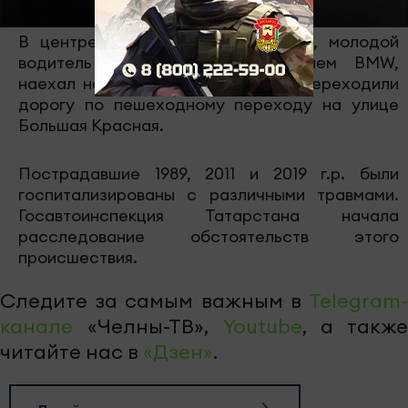
В центре Казани произошло ДТП, молодой
водитель управлявший автомобилем BMW,
наехал на троих людей, которые переходили
дорогу по пешеходному переходу на улице
Большая Красная.
Пострадавшие 1989, 2011 и 2019 г.р. были
госпитализированы с различными травмами.
Госавтоинспекция Татарстана начала
расследование обстоятельств этого
происшествия.
Следите за самым важным в
Telegram-
канале
«Челны-ТВ»,
Youtube
, а также
читайте нас в
«Дзен»
.