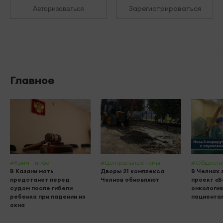
Зарегистрироваться
Авторизоваться
Главное
#Крим - инфо
#Центральные темы
#Обществ
В Казани мать
Дворы 21 комплекса
В Челнах 
предстанет перед
Челнов обновляют
проект «
судом после гибели
онкология
ребенка при падении из
пациента
окна