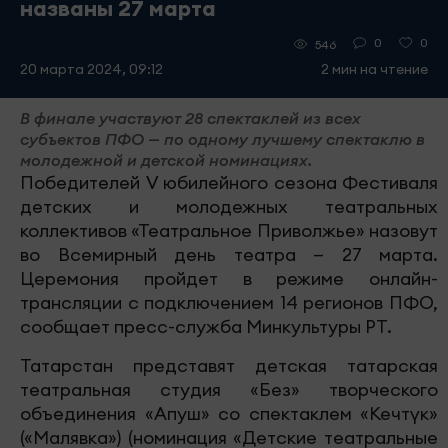
названы 27 марта
0
0
546
20 марта 2024, 09:12
2 мин на чтение
В финале участвуют 28 спектаклей из всех
субъектов ПФО — по одному лучшему спектаклю в
молодежной и детской номинациях.
Победителей V юбилейного сезона Фестиваля
детских и молодежных театральных
коллективов «Театральное Приволжье» назовут
во Всемирный день театра — 27 марта.
Церемония пройдет в режиме онлайн-
трансляции с подключением 14 регионов ПФО,
сообщает пресс-служба Минкультуры РТ.
Татарстан представят детская татарская
театральная студия «Без» творческого
объединения «Апуш» со спектаклем «Кечтүк»
(«Малявка») (номинация «Детские театральные