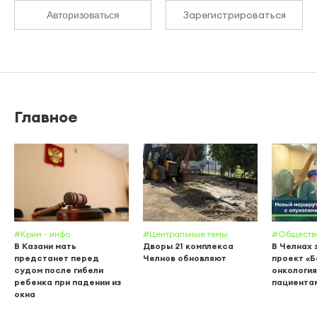
Зарегистрироваться
Авторизоваться
Главное
#Крим - инфо
#Центральные темы
#Обществ
В Казани мать
Дворы 21 комплекса
В Челнах 
предстанет перед
Челнов обновляют
проект «
судом после гибели
онкология
ребенка при падении из
пациента
окна