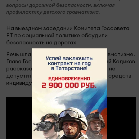
вопросы дорожной безопасности, включая
профилактику детского травматизма.
На выездном заседании Комитета Госсовета
РТ по социальной политике обсудили
безопасность на дорогах
Речь шла в том числе и о детском травматизме.
Глава Госавтоинспекции Челнов Радий Кадиков
рассказал о том, как городу удалось не
допустить происшествий с участием средств
индивидуальной мобильности.