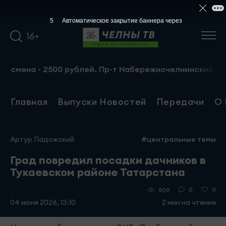
4
Автоматическое закрытие баннера через
16+
ена - 2500 рублей. Пр-т Набережночелнинский, 13а. Тел.
Главная
Выпуски Новостей
Передачи
О 
Артур Ладожский
#центральные темы
Град повредил посадки дачников в
Тукаевском районе Татарстана
0
0
909
04 июня 2026, 13:10
2 мин на чтение