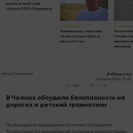
вышла в плей-офф
сборов ПФО «Гвардеец»
#Общество
#Обществ
Минниханов: «Человек
Почти мил
труда должен быть в
Татарста
авторитете»
диспансе
месяцев
Артур Ладожский
#общество
04 июня 2026, 12:30
0
0
524
В Челнах обсудили безопасность на
дорогах и детский травматизм
На выездном заседании Комитета Госсовета
Татарстана по социальной политике рассмотрели