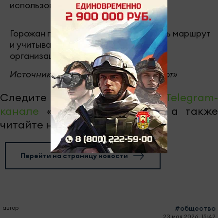
использовать Московский проспект.
Горожан просят заранее планировать маршрут
и учитывать временные изменения в
организации дорожного движения.
Источник: МУП «Городской транспорт»
Следите за самым важным в
Telegram-
канале
«Челны-ТВ»,
Youtube
, а также
читайте нас в
«Дзен»
.
Перейти на страницу новости
автор
#общество
23 мая 2026, 15:42