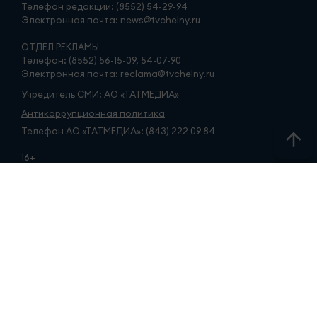
Телефон редакции: (8552) 54-29-94
Электронная почта: news@tvchelny.ru
ОТДЕЛ РЕКЛАМЫ
Телефон: (8552) 56-15-09, 54-07-90
Электронная почта: reclama@tvchelny.ru
Учредитель СМИ: АО «ТАТМЕДИА»
Антикоррупционная политика
Телефон АО «ТАТМЕДИА»: (843) 222 09 84
16+