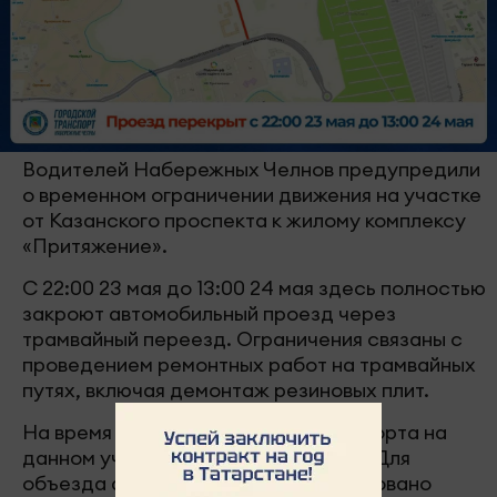
Водителей Набережных Челнов предупредили
о временном ограничении движения на участке
от Казанского проспекта к жилому комплексу
«Притяжение».
С 22:00 23 мая до 13:00 24 мая здесь полностью
закроют автомобильный проезд через
трамвайный переезд. Ограничения связаны с
проведением ремонтных работ на трамвайных
путях, включая демонтаж резиновых плит.
На время ремонта движение транспорта на
данном участке будет невозможно. Для
объезда автомобилистам рекомендовано