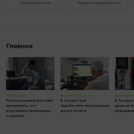
Зарегистрироваться
Авторизоваться
Главное
#Общество
#Центральные темы
#Централь
Почти половина россиян
В Татарстане
В Татарст
признались, что
заработала электронная
цены на б
разучились полноценно
доска почета
подешеве
отдыхать