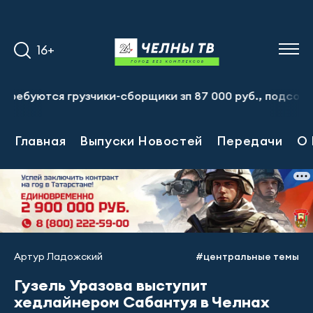
16+
тся грузчики-сборщики зп 87 000 руб., подсобный рабоч
Главная
Выпуски Новостей
Передачи
О 
Артур Ладожский
#центральные темы
Гузель Уразова выступит
хедлайнером Сабантуя в Челнах