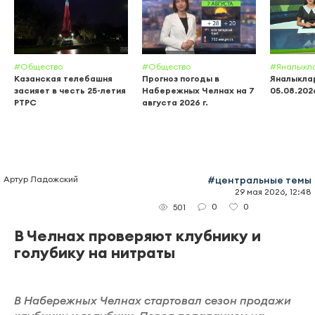
#Общество
#Общество
#Яналыкл
Казанская телебашня
Прогноз погоды в
Яналыклар
засияет в честь 25-летия
Набережных Челнах на 7
05.08.202
РТРС
августа 2026 г.
Артур Ладожский
#центральные темы
29 мая 2026, 12:48
0
0
501
В Челнах проверяют клубнику и
голубику на нитраты
В Набережных Челнах стартовал сезон продажи