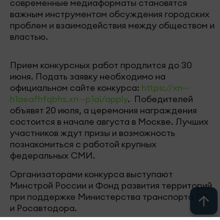
современные медиаформаты становятся
важным инструментом обсуждения городских
проблем и взаимодействия между обществом и
властью.
Прием конкурсных работ продлится до 30
июня. Подать заявку необходимо на
официальном сайте конкурса:
https://xn--
h1aeafhfqbhs.xn--p1ai/apply
. Победителей
объявят 20 июля, а церемония награждения
состоится в начале августа в Москве. Лучших
участников ждут призы и возможность
познакомиться с работой крупных
федеральных СМИ.
Организаторами конкурса выступают
Минстрой России и Фонд развития территорий
при поддержке Министерства транспорта РФ
и Росавтодора.