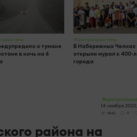
льные темы
#Центральные темы
едупредило о тумане
В Набережных Челнах
рстане в ночь на 6
открыли мурал к 400-
а
города
#центральны
14 ноября 2022
0
1842
ского района на