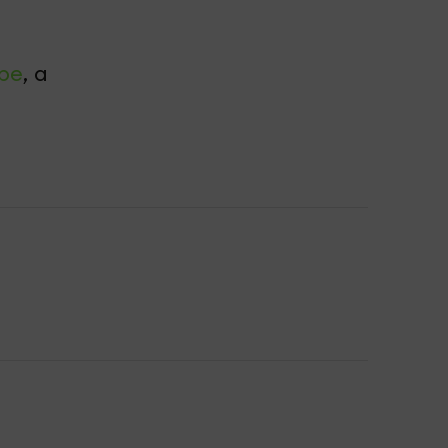
be
, а