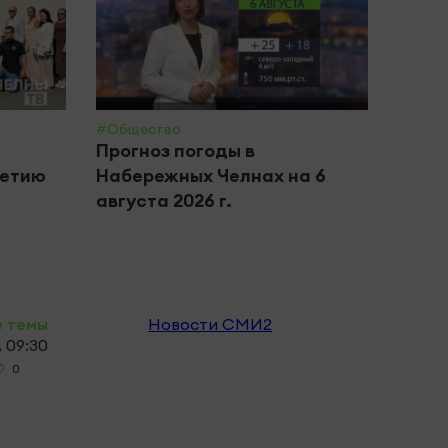
#Общество
#Крим 
Прогноз погоды в
В Ка
летию
Набережных Челнах на 6
бизн
августа 2026 г.
хище
обор
е темы
Новости СМИ2
, 09:30
0