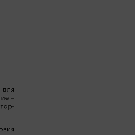
 для
ие —
тар-
овия