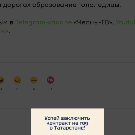
на дорогах образование гололедицы.
ым в
Telegram-канале
«Челны-ТВ»,
Youtu
ен»
.
0
0
0
0