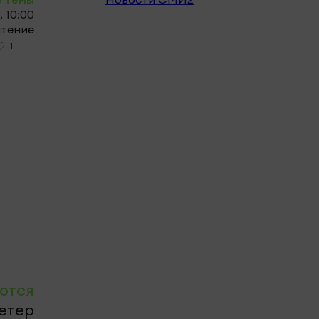
, 10:00
чтение
1
ются
етер