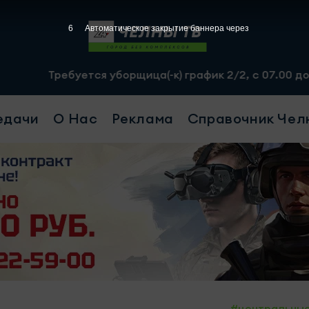
5
Автоматическое закрытие баннера через
Требуется уборщица(-к) график 2/2, с 07.00 до 19.00, 
едачи
О Нас
Реклама
Справочник Чел
#центральны