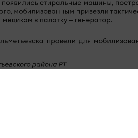
ам появились стиральные машины, постр
ого, мобилизованным привезли тактиче
 медикам в палатку — генератор.
Альметьевска провели для мобилизова
тьевского района РТ
legram-канале
«Челны-ТВ»,
Youtube
, а 