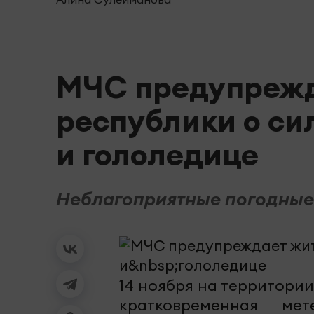
МЧС предупрежд
республики о си
и гололедице
Неблагоприятные погодные 
14 ноября на территори
кратковременная мет