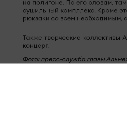
на полигоне. По его словам, т
сушильный компллекс. Кроме эт
рюкзаки со всем необходимым, а
Также творческие коллективы 
концерт.
Фото: пресс-служба главы Альме
Следите за самым важным в
Te
читайте нас в
«Дзен»
.
Перейти на страницу новости