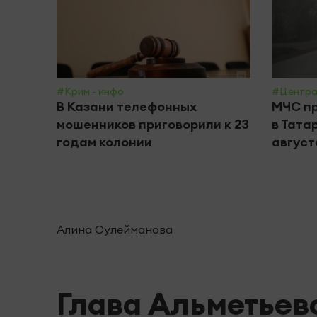
#Крим - инфо
#Центра
В Казани телефонных
МЧС пр
мошенников приговорили к 23
в Тата
годам колонии
август
Алина Сулейманова
Глава Альметьев