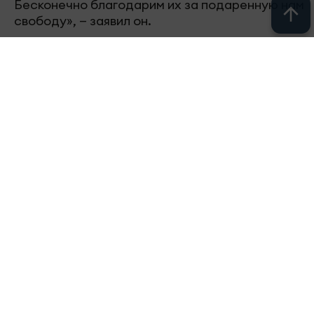
Бесконечно благодарим их за подаренную нам
свободу», — заявил он.
Также руководитель Татарстана подчеркнул
важность сохранения исторической правды и
памяти о подвиге советского народа, отметив,
что подвиг поколения Победы никогда не будет
забыт.
Следите за самым важным в
Telegram-
канале
«Челны-ТВ»,
Youtube
, а также
читайте нас в
«Дзен»
.
Перейти на страницу новости