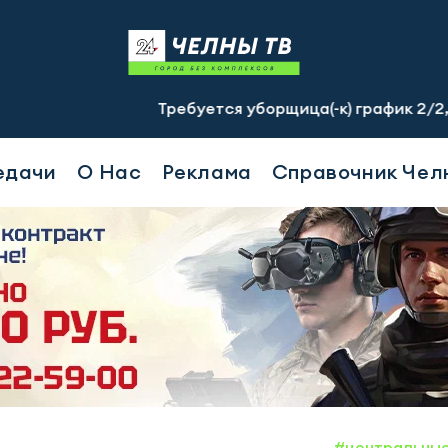
Требуется уборщица(-к) график 2/2, с 07.00 до 19
едачи
О Нас
Реклама
Справочник Чел
#центральны