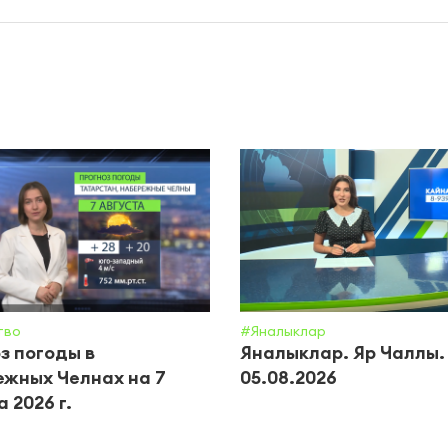
тво
#Яналыклар
з погоды в
Яналыклар. Яр Чаллы.
жных Челнах на 7
05.08.2026
 2026 г.