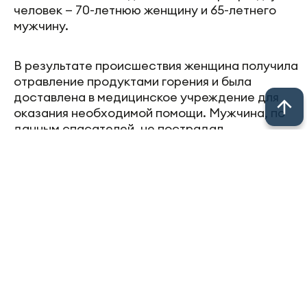
человек — 70-летнюю женщину и 65-летнего
мужчину.
В результате происшествия женщина получила
отравление продуктами горения и была
доставлена в медицинское учреждение для
оказания необходимой помощи. Мужчина, по
данным спасателей, не пострадал.
Фото: МЧС России
Следите за самым важным в
Telegram-
канале
«Челны-ТВ»,
Youtube
, а также
читайте нас в
«Дзен»
.
Перейти на страницу новости