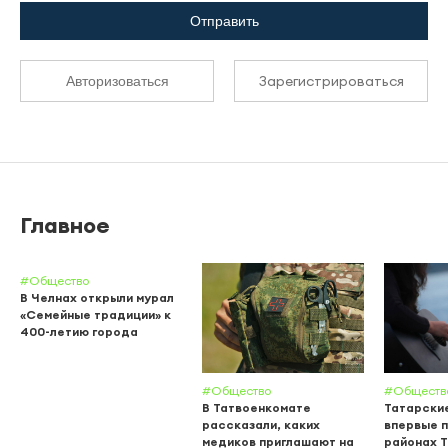
Отправить
Зарегистрироваться
Авторизоваться
Главное
#Общество
В Челнах открыли мурал
«Семейные традиции» к
400-летию города
#Общество
#Обществ
В Татвоенкомате
Татарски
рассказали, каких
впервые п
медиков приглашают на
районах 