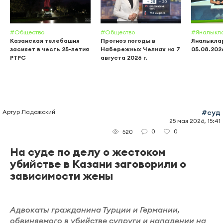
#Общество
#Общество
#Яналыкл
Казанская телебашня
Прогноз погоды в
Яналыклар
засияет в честь 25-летия
Набережных Челнах на 7
05.08.202
РТРС
августа 2026 г.
Артур Ладожский
#суд
25 мая 2026, 15:41
0
0
520
На суде по делу о жестоком
убийстве в Казани заговорили о
зависимости жены
Адвокаты гражданина Турции и Германии,
обвиняемого в убийстве супруги и нападении на