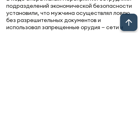
подразделений экономической безопасности
установили, что мужчина осуществлял ловлю
без разрешительных документов и
использовал запрещенные орудия — сети и
острогу.
У нарушителя изъяли 91 экземпляр рыбы. Весь
незаконный улов был зафиксирован в рамках
проверки.
По данному факту возбуждено уголовное дело
по статье о незаконной добыче водных
биоресурсов. Санкции предусматривают
наказание вплоть до двух лет лишения
свободы.
Фото: МВД по РТ
Источник: "Челнинские известия"