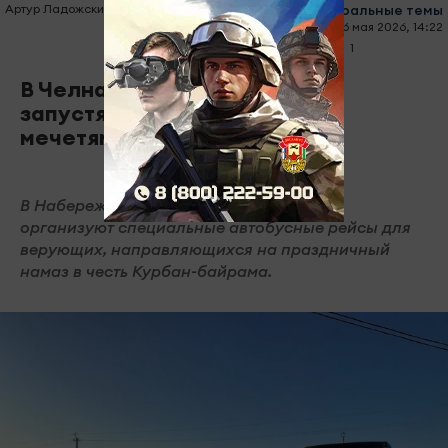
Артур Ладожский
#центральные темы
26 мая 2026, 14:22
0
1
663
В Челнах на Курбан-байрам
запустят ночные автобусы к
мечетям
В Набережных Челнах в ночь на 27 мая
организуют специальные автобусные рейсы для
верующих, направляющихся на праздничный
намаз в честь Курбан-байрама.