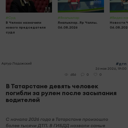
#Суд
#Яналыклар
#Видео но
В Челнах назначили
Яналыклар. Яр Чаллы.
Новости 
нового председателя
06.08.2026
06.08.202
суда
Артур Ладожский
#дтп
26 мая 2026, 19:00
0
0
656
В Татарстане девять человек
погибли за рулем после засыпания
водителей
С начала 2026 года в Татарстане произошло
более тысячи ДТП. В ГИБДД назвали самые