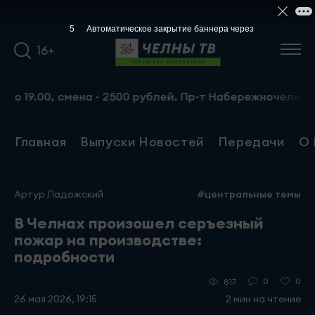
5
Автоматическое закрытие баннера через
16+
.00, смена - 2500 рублей. Пр-т Набережночелнинский, 13
Главная
Выпуски Новостей
Передачи
О 
Артур Ладожский
#центральные темы
В Челнах произошел серъезный
пожар на производстве:
подробности
0
0
817
26 мая 2026, 19:15
2 мин на чтение