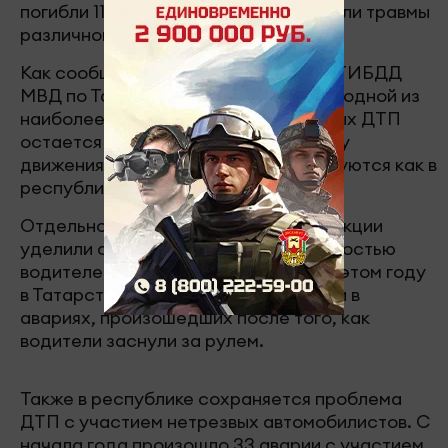
погибли 113 человек, еще 1268 получили травмы
различной степени тяжести.
Как сообщил начальник управления ГИБДД
МВД по Татарстану Рустем Гарипов, одной из
наиболее частых причин смертельных ДТП
остается выезд на встречную полосу
движения. Подобные аварии фиксируются как в
республике, так и по всей стране.
Отдельное внимание в Госавтоинспекции
уделили случаям, связанным с усталостью
водителей. По данным ведомства, в этом году
в Татарстане девять человек погибли в
авариях, произошедших после того, как
водители заснули за рулем.
Также в республике сохраняется проблема
ДТП с участием нетрезвых автомобилистов. С
начала года произошло 33 аварии с участием