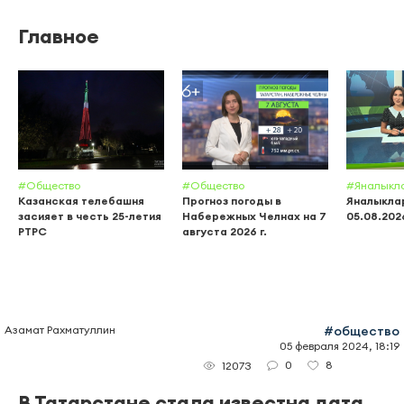
Главное
#Общество
#Общество
#Яналыкл
Казанская телебашня
Прогноз погоды в
Яналыклар
засияет в честь 25-летия
Набережных Челнах на 7
05.08.202
РТРС
августа 2026 г.
Азамат Рахматуллин
#общество
05 февраля 2024, 18:19
0
8
12073
В Татарстане стала известна дата