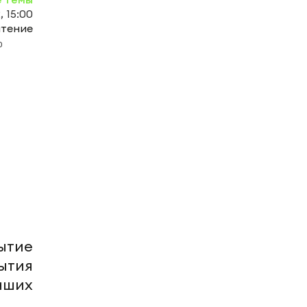
, 15:00
чтение
0
ытие
ытия
чших