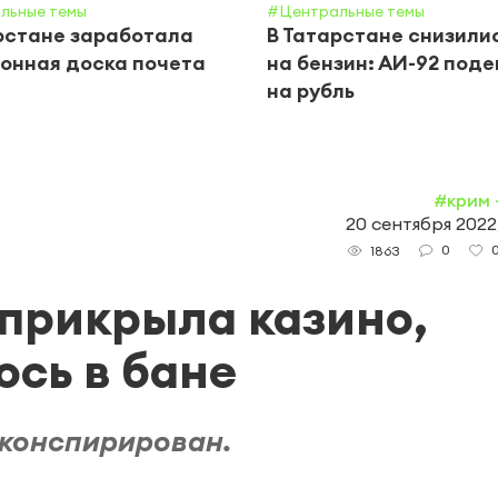
льные темы
#Центральные темы
рстане заработала
В Татарстане снизили
онная доска почета
на бензин: АИ-92 под
на рубль
#крим 
20 сентября 2022,
0
1863
прикрыла казино,
ось в бане
аконспирирован.