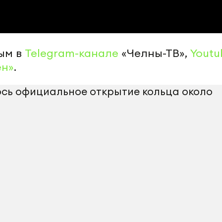
ым в
Telegram-канале
«Челны-ТВ»,
Youtu
ен»
.