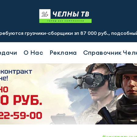
зчики-сборщики зп 87 000 руб., подсобный рабочий зп 60
едачи
О Нас
Реклама
Справочник Чел
#центральны