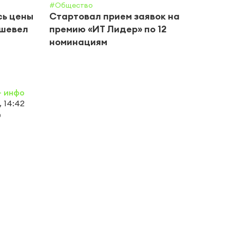
#Общество
#Обще
сь цены
Стартовал прием заявок на
В Че
ешевел
премию «ИТ Лидер» по 12
прие
номинациям
- инфо
 14:42
0