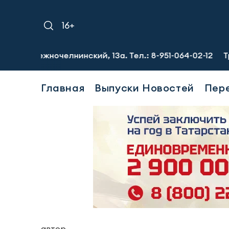
16+
очелнинский, 13а. Тел.: 8-951-064-02-12
Требуются гру
Главная
Выпуски Новостей
Пер
автор