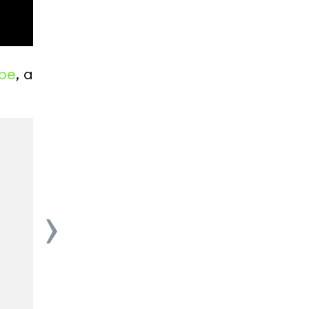
be
, а
›