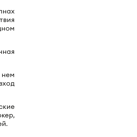
лнах
твия
дном
нная
 нем
вход
ские
кер,
ей.