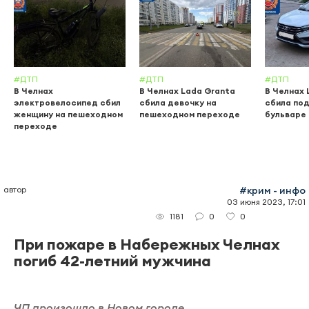
#ДТП
#ДТП
#ДТП
В Челнах
В Челнах Lada Granta
В Челнах 
электровелосипед сбил
сбила девочку на
сбила по
женщину на пешеходном
пешеходном переходе
бульваре
переходе
автор
#крим - инфо
03 июня 2023, 17:01
0
0
1181
При пожаре в Набережных Челнах
погиб 42-летний мужчина
ЧП произошло в Новом городе.