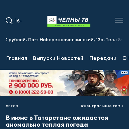
16+
ублей. Пр-т Набережночелнинский, 13а. Тел.: 8-951-064-0
Главная
Выпуски Новостей
Передачи
О 
автор
#центральные темы
В июне в Татарстане ожидается
аномально теплая погода