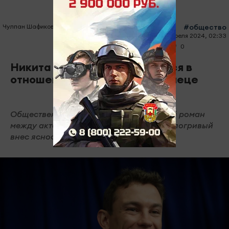
Чулпан Шафикова
#общество
15 апреля 2024, 02:33
0
0
1226
Никита Кологривый признался в
отношениях с Агатой Муцениеце
Общественность обсуждала возможный роман
между актерами, однако, только сам Кологривый
внес ясность.